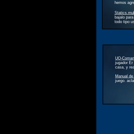
hemos agre
Statics.mu
bajalo para
todo tipo u
UO-Coman
jugador Er
casa, y rea
Manual de
juego. acl