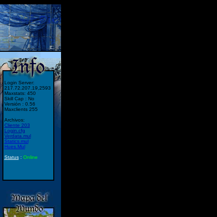
Login Server:
217.72.207.19,2593
Maxstats: 450
Skill Cap : No
Versión : 0.56
Maxclients 255
Archivos:
Cliente 203
Login.cfg
Verdata.mul
Statics.mul
Hues.Mul
Status
:
Online