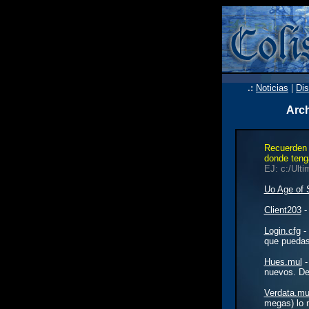
.:
Noticias
|
Dis
Arch
Recuerden 
donde teng
EJ: c:/Ulti
Uo Age of
Client203
-
Login.cfg
- 
que puedas 
Hues.mul
-
nuevos. De
Verdata.mu
megas) lo 