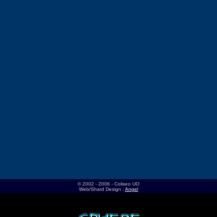
© 2002 - 2006 - Coliseo UO
Web/Shard Design :
Angel