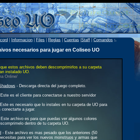
cord
|
Informacion
|
Files
|
Reglas
|
Cuentas
|
Staff
|
Comandos
:.
ivos necesarios para jugar en Coliseo UO
que estos archivos deben descomprimirlos a su carpeta
an instalado UO.
ma Online/
 Shadows
- Descarga directa del juego completo.
 Este es el cliente para conectarse a nuestro servidor
Este es necesario que lo instales en tu carpeta de UO para
conectarte a jugar.
 Este archivo es para que puedas ver algunos colores
scomprimelo dentro de tu carpeta UO.
l
- Este archivo es mas pesado que los anteriores (50
necesitas para ver los nuevos monstruos y armas que